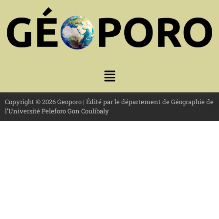
Copyright © 2026 Geoporo | Édité par le département de Géographie de
l'Université Peleforo Gon Coulibaly