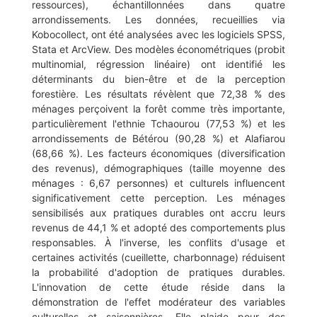
ressources), échantillonnées dans quatre
arrondissements. Les données, recueillies via
Kobocollect, ont été analysées avec les logiciels SPSS,
Stata et ArcView. Des modèles économétriques (probit
multinomial, régression linéaire) ont identifié les
déterminants du bien-être et de la perception
forestière. Les résultats révèlent que 72,38 % des
ménages perçoivent la forêt comme très importante,
particulièrement l'ethnie Tchaourou (77,53 %) et les
arrondissements de Bétérou (90,28 %) et Alafiarou
(68,66 %). Les facteurs économiques (diversification
des revenus), démographiques (taille moyenne des
ménages : 6,67 personnes) et culturels influencent
significativement cette perception. Les ménages
sensibilisés aux pratiques durables ont accru leurs
revenus de 44,1 % et adopté des comportements plus
responsables. À l'inverse, les conflits d'usage et
certaines activités (cueillette, charbonnage) réduisent
la probabilité d'adoption de pratiques durables.
L'innovation de cette étude réside dans la
démonstration de l'effet modérateur des variables
culturelles et saisonnières. Elle plaide pour des