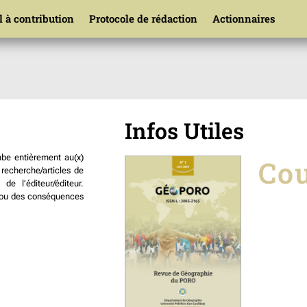
 à contribution
Protocole de rédaction
Actionnaires
Infos Utiles
mbe entièrement au(x)
Co
recherche/articles de
e l’éditeur/éditeur.
rs ou des conséquences